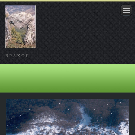
Β Ρ Α Χ Ο Σ